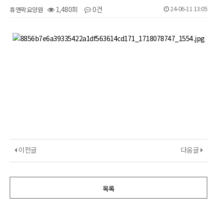
24-06-11 13:05
1,480회
0건
휴앤락요양원
본문
이전글
다음글
목록