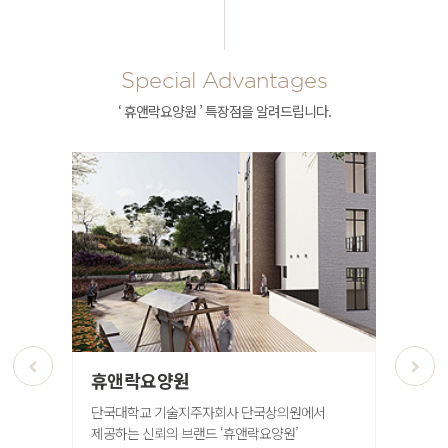
Special Advantages
‘ 휴앤락요양원 ’ 특장점을 알려드립니다.
휴앤락요양원
부동산
등 전반에
단국대학교 기술지주자회사 단국상의원에서
부동산 건
한 경영
제공하는 신뢰의
브랜드 ‘휴앤락요양원’
PM케어를