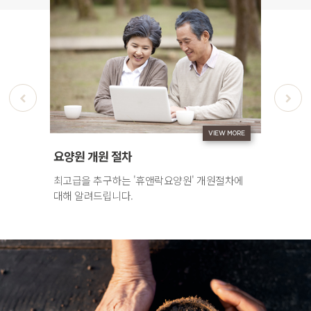
VIEW MORE
VIEW MORE
터
요양원 개원 절차
요양원 시
과 즐거움이
최고급을 추구하는 '휴앤락요양원' 개원절차에
내집같은 
학센터에
대해 알려드립니다.
‘휴앤락요양